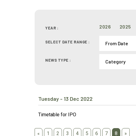
2026
2025
YEAR :
SELECT DATE RANGE :
NEWS TYPE :
Tuesday - 13 Dec 2022
Timetable for IPO
«
1
2
3
4
5
6
7
8
»