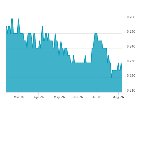
0.260
0.250
0.240
0.230
0.220
0.210
Mar 26
Apr 26
May 26
Jun 26
Jul 26
Aug 26